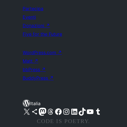
Partecipa
Eventi
Donazioni
↗
Five for the Future
WordPress.com
↗
Matt
↗
bbPress
↗
BuddyPress
↗
Italia
Visita il nostro account X (ex Twitter)
Visita il nostro account Bluesky
Visita il nostro account Mastodon
Visita il nostro account Threads
Visita la nostra pagina Facebook
Visita il nostro account Instagram
Visita il nostro account LinkedIn
Visita il nostro account TikTok
Visita il nostro canale YouTube
Visita il nostro account Tumblr
CODE IS POETRY.