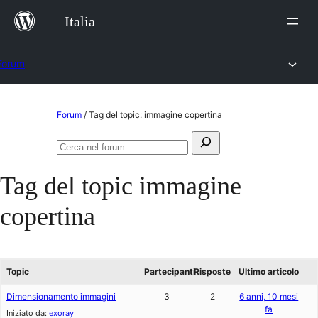
Salta
Italia
al
contenuto
Forum
Vai
Forum
/
Tag del topic: immagine copertina
al
Cerca:
contenuto
Cerca
nel
Tag del topic
immagine
forum
copertina
Topic
Partecipanti
Risposte
Ultimo articolo
Dimensionamento immagini
3
2
6 anni, 10 mesi
fa
Iniziato da:
exoray