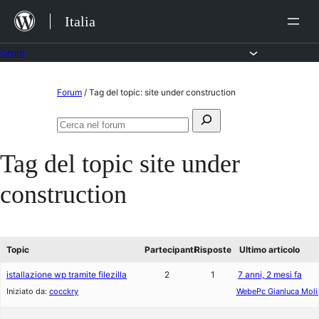
Salta
Italia
al
contenuto
Forum
Vai
Forum
/
Tag del topic: site under construction
al
Cerca:
contenuto
Cerca
nel
Tag del topic
site under
forum
construction
Topic
Partecipanti
Risposte
Ultimo articolo
istallazione wp tramite filezilla
2
1
7 anni, 2 mesi fa
Iniziato da:
cocckry
WebePc Gianluca Moli