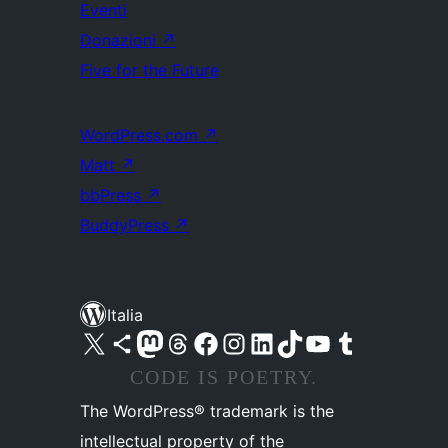
Eventi
Donazioni
↗
Five for the Future
WordPress.com
↗
Matt
↗
bbPress
↗
BuddyPress
↗
Italia
Visita il nostro account X (ex Twitter)
Visita il nostro account Bluesky
Visita il nostro account Mastodon
Visita il nostro account Threads
Visita la nostra pagina Facebook
Visita il nostro account Instagram
Visita il nostro account LinkedIn
Visita il nostro account TikTok
Visita il nostro canale YouTube
Visita il nostro account Tumblr
CODE IS POETRY.
The WordPress® trademark is the
intellectual property of the