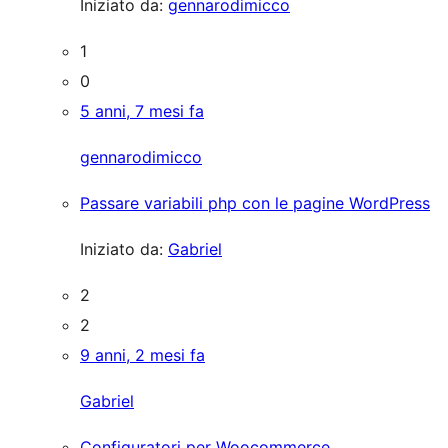
Iniziato da:
gennarodimicco
1
0
5 anni, 7 mesi fa
gennarodimicco
Passare variabili php con le pagine WordPress
Iniziato da:
Gabriel
2
2
9 anni, 2 mesi fa
Gabriel
Configuratori per Woocommerce