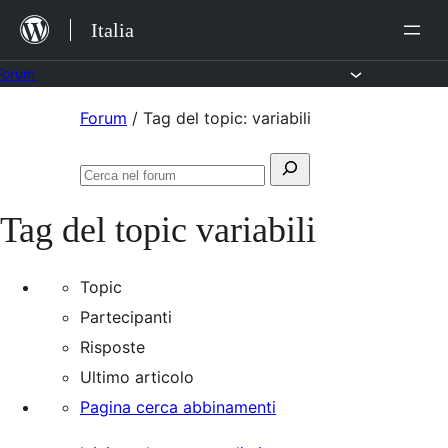
Salta
Italia
al
contenuto
Forum
Vai
Forum
/
Tag del topic: variabili
al
Cerca:
contenuto
Cerca
nel
Tag del topic
variabili
forum
Topic
Partecipanti
Risposte
Ultimo articolo
Pagina cerca abbinamenti