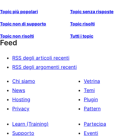
Topic più popolari
Topic senza risposte
Topic non di supporto
Topic risolti
Topic non risolti
Tutti i topic
Feed
RSS degli articoli recenti
RSS degli argomenti recenti
Chi siamo
Vetrina
News
Temi
Hosting
Plugin
Privacy
Pattern
Learn (Training)
Partecipa
Supporto
Eventi