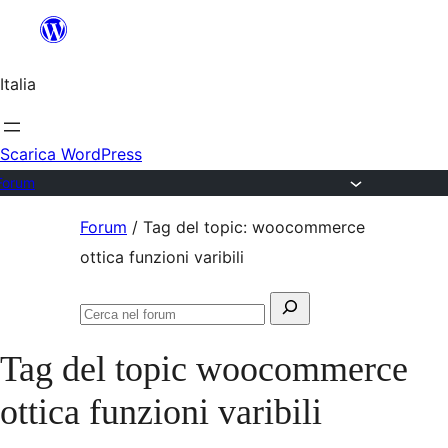
Salta
al
Italia
contenuto
Scarica WordPress
Forum
Vai
Forum
/
Tag del topic: woocommerce
al
ottica funzioni varibili
contenuto
Cerca:
Cerca
nel
Tag del topic
woocommerce
forum
ottica funzioni varibili