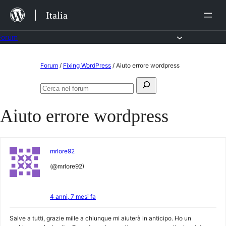
Salta
Italia
al
contenuto
Forum
Vai
Forum
/
Fixing WordPress
/
Aiuto errore wordpress
al
Cerca:
contenuto
Cerca
nel
Aiuto errore wordpress
forum
mrlore92
(@mrlore92)
4 anni, 7 mesi fa
Salve a tutti, grazie mille a chiunque mi aiuterà in anticipo. Ho un