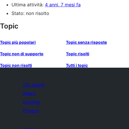
Ultima attività:
4 anni, 7 mesi fa
Stato: non risolto
Topic
Topic più popolari
Topic senza risposte
Topic non di supporto
Topic risolti
Topic non risolti
Tutti i topic
Chi siamo
News
Hosting
Privacy