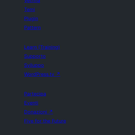
Vetrina
Temi
Plugin
Pattern
Learn (Training)
Supporto
Sviluppo
WordPress.tv
↗
Partecipa
Eventi
Donazioni
↗
Five for the Future