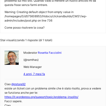
problema sul mio sito. Quando vado a mettere un nuovo articolo mi da
questa frase senza farmi entrare.
Warning: Creating default object from empty value in
/homepages/0/d575608953/htdocs/clickandbuilds/CMS1/wp-
admin/includes/post.php on line 736
Come posso risolvere la cosa?
Stai visualizzando 1 risposte (di 1 totali)
Moderator
Rosetta Facciolini
(@ramthas)
Web Manager
4 anni, 7 mesi fa
Ciao
@mrlore92
esiste un ticket con un problema simile che è stato risolto, prova a vedere
se funziona anche per te:
https://it.wordpress.org/support/topic/problema-insolito/
Facci sapere.
Ciao