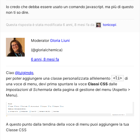
Io credo che debba essere usato un comando javascript. ma più di questo
non ti so dire.
Questa risposta è stata modificata 6 anni, 8 mesi fa da
tonicopi
.
Moderator
Gloria Liuni
(@glorialchemica)
6 anni, 8 mesi fa
Ciao
@luigimdg
,
per poter aggiungere una classe personalizzata all’elemento
di
<li>
una voce di menu, devi prima spuntare la voce
Classi CSS
dalle
Impostazioni di Schermata
della pagina di gestione del menu (Aspetto >
Menu).
A questo punto dalla tendina della voce di menu puoi aggiungere la tua
Classe CSS