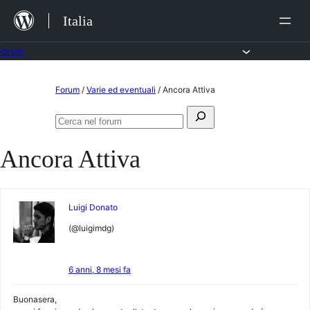
Salta
Italia
al
contenuto
Forum
Vai
Forum
/
Varie ed eventuali
/
Ancora Attiva
al
Cerca:
contenuto
Cerca
nel
Ancora Attiva
forum
Luigi Donato
(@luigimdg)
6 anni, 8 mesi fa
Buonasera,