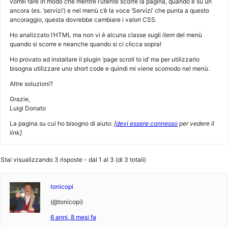
vorrei fare in modo che mentre l’utente scorre la pagina, quando è su un
ancora (es. ‘servizi’) e nel menù c’è la voce ‘Servizi’ che punta a questo
ancoraggio, questa dovrebbe cambiare i valori CSS.
Ho analizzato l’HTML ma non vi è alcuna classe sugli
item
del menù
quando si scorre e neanche quando si ci clicca sopra!
Ho provato ad installare il plugin ‘page scroll to id’ ma per utilizzarlo
bisogna utilizzare uno short code e quindi mi viene scomodo nel menù.
Altre soluzioni?
Grazie,
Luigi Donato
La pagina su cui ho bisogno di aiuto:
[
devi essere connesso
per vedere il
link]
Stai visualizzando 3 risposte - dal 1 al 3 (di 3 totali)
tonicopi
(@tonicopi)
6 anni, 8 mesi fa