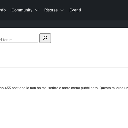
Info
Community
Risorse
Eventi
Cerca
nel
forum
iono 455 post che io non ho mai scritto e tanto meno pubblicato. Questo mi crea u