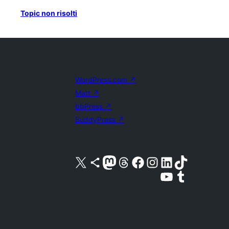
Topic non risolti
WordPress.com
↗
Matt
↗
bbPress
↗
BuddyPress
↗
Visita il nostro account X (ex Twitter)
Visita il nostro account Bluesky
Visita il nostro account Mastodon
Visita il nostro account Threads
Visita la nostra pagina Facebook
Visita il nostro account Instagram
Visita il nostro account LinkedIn
Visita il nostro account TikTok
Visita il nostro canale YouTube
Visita il nostro account Tumblr