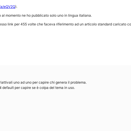
m/a/eQV2Q
).
o al momento ne ho pubblicato solo uno in lingua italiana.
sso link per 455 volte che faceva riferimento ad un articolo standard caricato co
 riattivali uno ad uno per capire chi genera il problema.
di default per capire se è colpa del tema in uso.