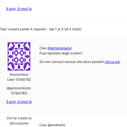
9 anni, 9 mesi fa
Stai visualizzando 4 risposte - dal 1 al 4 (di 4 totali)
Ciao
@elmonomanu
!
Puoi riportare degli screen?
Se non conosci nessun sito dove postarli
clicca qui
.
Anonymous
User 15184782
(@anonymized-
15184782)
9 anni, 9 mesi fa
Chi ha creato la
discussione
Ciao @andreaisi