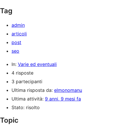
Tag
admin
articoli
post
seo
In:
Varie ed eventuali
4 risposte
3 partecipanti
Ultima risposta da:
elmonomanu
Ultima attività:
9 anni, 9 mesi fa
Stato: risolto
Topic