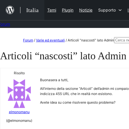
Salta
Italia
Temi
Plugin
Notizie
Supporto
al
contenuto
Forum
Vai
Cerca:
Forum
/
Varie ed eventuali
/
Articoli “nascosti” lato Admin
al
Articoli “nascosti” lato Admin
contenuto
Risolto
Buonasera a tutti,
All’interno della sezione “Articoli” dell’admin mi compa
indicizza 455 URL che in realtà non esistono.
Avete idea su come risolvere questo problema?
elmonomanu
(@elmonomanu)