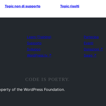
Topic non di supporto
Topic risolti
Learn (Training)
Partecipa
Supporto
Eventi
Sviluppo
Donazioni
↗
WordPress.tv
↗
Swag
↗
CODE IS POETRY.
operty of the WordPress Foundation.