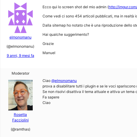
Ecco qui lo screen shot del mio admin (
http://imgur.co
Come vedi ci sono 454 articoli pubblicati, ma in realtà i
Dalla sitemap ho notato che è una riproduzione dello ste
Hai qualche suggerimento?
elmonomanu
Grazie
(@elmonomanu)
Manuel
9 anni, 9 mesi fa
Moderator
Ciao
@elmonomanu
prova a disabilitare tutti i plugin e se le voci spariscono
Se non risolvi disattiva il tema attuale e attiva un tema 
Fa sapere
Ciao
Rosetta
Facciolini
(@ramthas)