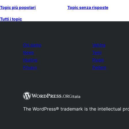
Topic più popolari
Topic senza risposte
Tutti i topic
Chi siamo
Vetrina
News
Temi
Hosting
Plugin
Privacy
Pattern
Italia
The WordPress® trademark is the intellectual pr