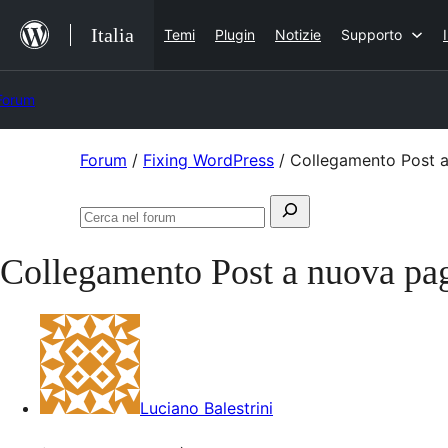
Salta
Italia
Temi
Plugin
Notizie
Supporto
al
contenuto
Forum
Vai
Forum
/
Fixing WordPress
/
Collegamento Post a 
al
Cerca:
contenuto
Cerca
nel
Collegamento Post a nuova pagi
forum
Luciano Balestrini