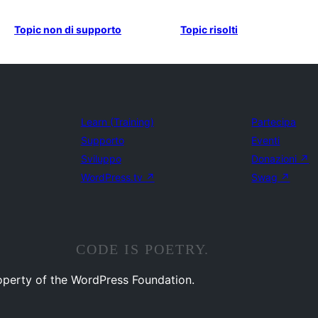
Topic non di supporto
Topic risolti
Learn (Training)
Partecipa
Supporto
Eventi
Sviluppo
Donazioni
↗
WordPress.tv
↗
Swag
↗
CODE IS POETRY.
operty of the WordPress Foundation.