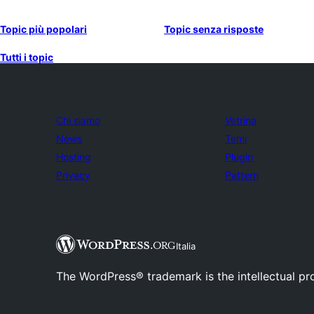
Topic più popolari
Topic senza risposte
Tutti i topic
Chi siamo
Vetrina
News
Temi
Hosting
Plugin
Privacy
Pattern
Italia
The WordPress® trademark is the intellectual pr