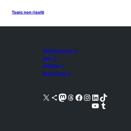
Topic non risolti
WordPress.com
↗
Matt
↗
bbPress
↗
BuddyPress
↗
Visita il nostro account X (ex Twitter)
Visita il nostro account Bluesky
Visita il nostro account Mastodon
Visita il nostro account Threads
Visita la nostra pagina Facebook
Visita il nostro account Instagram
Visita il nostro account LinkedIn
Visita il nostro account TikTok
Visita il nostro canale YouTube
Visita il nostro account Tumblr