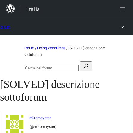
Salta
Italia
al
contenuto
Forum
Vai
Forum
/
Fixing WordPress
/
[SOLVED] descrizione
al
sottoforum
contenuto
Cerca:
Cerca
nel
[SOLVED] descrizione
forum
sottoforum
mikemayster
(@mikemayster)