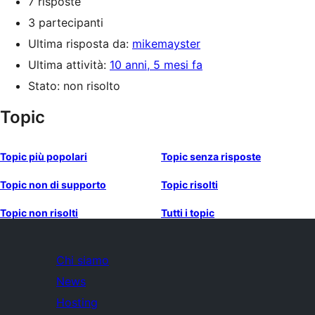
7 risposte
3 partecipanti
Ultima risposta da:
mikemayster
Ultima attività:
10 anni, 5 mesi fa
Stato: non risolto
Topic
Topic più popolari
Topic senza risposte
Topic non di supporto
Topic risolti
Topic non risolti
Tutti i topic
Chi siamo
News
Hosting