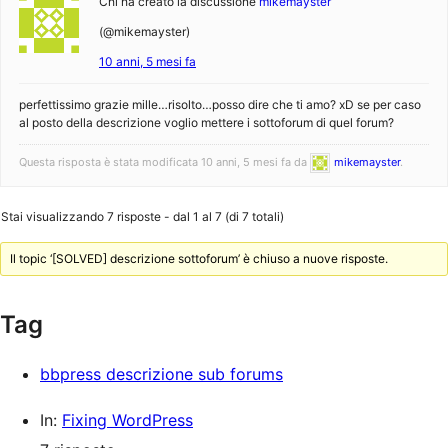
Chi ha creato la discussione
mikemayster
(@mikemayster)
10 anni, 5 mesi fa
perfettissimo grazie mille…risolto…posso dire che ti amo? xD se per caso
al posto della descrizione voglio mettere i sottoforum di quel forum?
Questa risposta è stata modificata 10 anni, 5 mesi fa da
mikemayster
.
Stai visualizzando 7 risposte - dal 1 al 7 (di 7 totali)
Il topic ‘[SOLVED] descrizione sottoforum’ è chiuso a nuove risposte.
Tag
bbpress descrizione sub forums
In:
Fixing WordPress