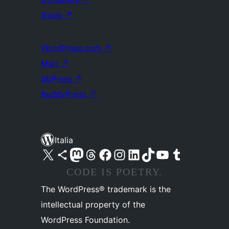
Swag
↗
WordPress.com
↗
Matt
↗
bbPress
↗
BuddyPress
↗
Italia
Visita il nostro account X (ex Twitter)
Visita il nostro account Bluesky
Visita il nostro account Mastodon
Visita il nostro account Threads
Visita la nostra pagina Facebook
Visita il nostro account Instagram
Visita il nostro account LinkedIn
Visita il nostro account TikTok
Visita il nostro canale YouTube
Visita il nostro account Tumblr
CODE IS POETRY.
The WordPress® trademark is the
intellectual property of the
WordPress Foundation.