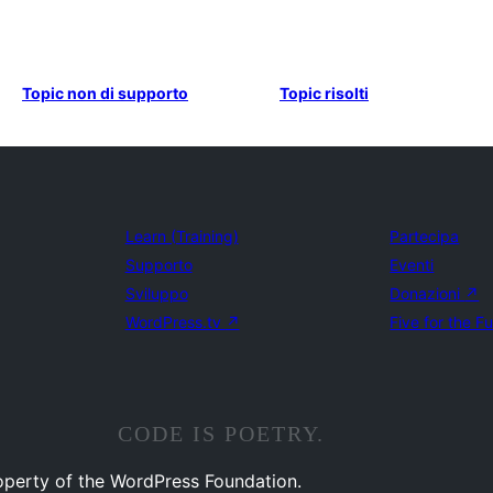
Topic non di supporto
Topic risolti
Learn (Training)
Partecipa
Supporto
Eventi
Sviluppo
Donazioni
↗
WordPress.tv
↗
Five for the F
CODE IS POETRY.
operty of the WordPress Foundation.