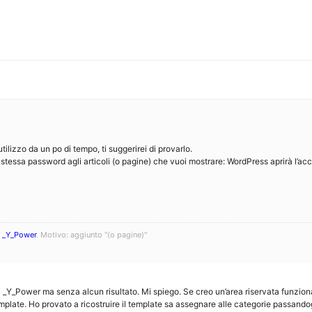
tilizzo da un po di tempo, ti suggerirei di provarlo.
stessa password agli articoli (o pagine) che vuoi mostrare: WordPress aprirà l’acces
_Y_Power
. Motivo: aggiunto "(o pagine)"
i _Y_Power ma senza alcun risultato. Mi spiego. Se creo un’area riservata funziona
emplate. Ho provato a ricostruire il template sa assegnare alle categorie passando