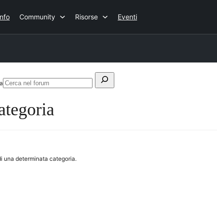
Info
Community
Risorse
Eventi
Cerca:
ia
Cerca
nel
ategoria
forum
di una determinata categoria.