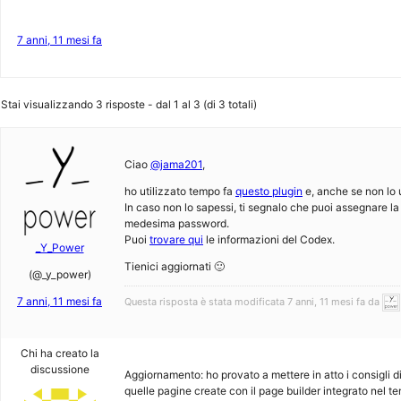
7 anni, 11 mesi fa
Stai visualizzando 3 risposte - dal 1 al 3 (di 3 totali)
Ciao
@jama201
,
ho utilizzato tempo fa
questo plugin
e, anche se non lo u
In caso non lo sapessi, ti segnalo che puoi assegnare la 
medesima password.
Puoi
trovare qui
le informazioni del Codex.
_Y_Power
Tienici aggiornati 🙂
(@_y_power)
7 anni, 11 mesi fa
Questa risposta è stata modificata 7 anni, 11 mesi fa da
Chi ha creato la
discussione
Aggiornamento: ho provato a mettere in atto i consigli d
quelle pagine create con il page builder integrato nel t