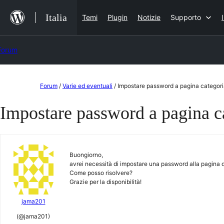
Salta
Italia
Temi
Plugin
Notizie
Supporto
al
contenuto
Forum
Vai
Forum
/
Varie ed eventuali
/
Impostare password a pagina categor
al
Impostare password a pagina c
contenuto
Buongiorno,
avrei necessità di impostare una password alla pagina 
Come posso risolvere?
Grazie per la disponibilità!
jama201
(@jama201)