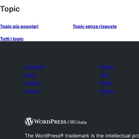
Topic
Topic più popolari
Topic senza risposte
Tutti i topic
Chi siamo
Vetrina
News
Temi
Hosting
Plugin
Privacy
Pattern
Italia
The WordPress® trademark is the intellectual pr