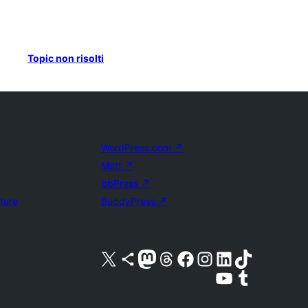
Topic non risolti
WordPress.com
↗
Matt
↗
bbPress
↗
uture
BuddyPress
↗
Visita il nostro account X (ex Twitter)
Visita il nostro account Bluesky
Visita il nostro account Mastodon
Visita il nostro account Threads
Visita la nostra pagina Facebook
Visita il nostro account Instagram
Visita il nostro account LinkedIn
Visita il nostro account TikTok
Visita il nostro canale YouTube
Visita il nostro account Tumblr