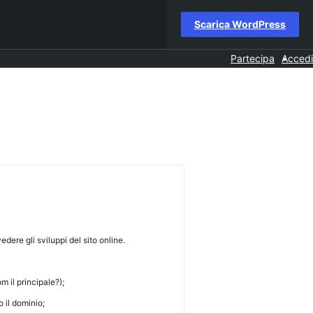
Scarica WordPress
Partecipa
Accedi
edere gli sviluppi del sito online.
m il principale?);
 il dominio;