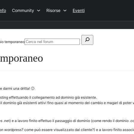
Info
Community
Risorse
Eventi
Cerca:
nio temporaneo
Cerca
nel
temporaneo
forum
e darmi una dritta! 🙂
ting effettuando il collegamento ad dominio già esistente.
 il dominio già esistenti attivi fino quasi al momento del cambio e magari di poter v
 .net) e a lavoro finito effettuo il passaggio di dominio (come rendo il dominio .co
con wordpress? come può essere visualizzato dal cliente?) e a lavoro finito associo