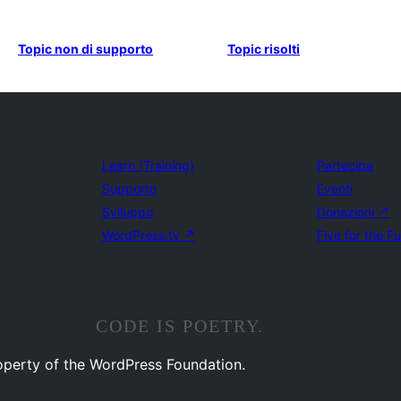
Topic non di supporto
Topic risolti
Learn (Training)
Partecipa
Supporto
Eventi
Sviluppo
Donazioni
↗
WordPress.tv
↗
Five for the F
CODE IS POETRY.
operty of the WordPress Foundation.