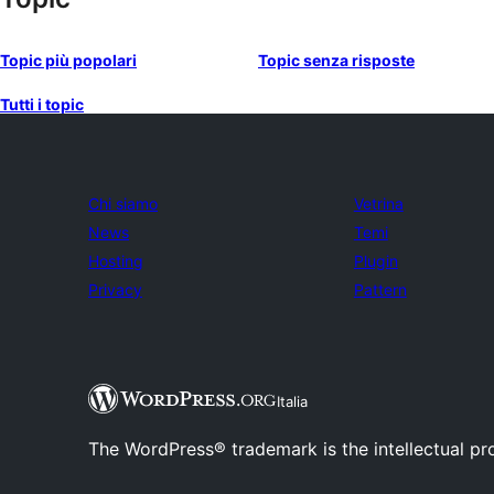
Topic più popolari
Topic senza risposte
Tutti i topic
Chi siamo
Vetrina
News
Temi
Hosting
Plugin
Privacy
Pattern
Italia
The WordPress® trademark is the intellectual pr