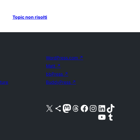
Topic non risolti
WordPress.com
↗
Matt
↗
bbPress
↗
uture
BuddyPress
↗
Visita il nostro account X (ex Twitter)
Visita il nostro account Bluesky
Visita il nostro account Mastodon
Visita il nostro account Threads
Visita la nostra pagina Facebook
Visita il nostro account Instagram
Visita il nostro account LinkedIn
Visita il nostro account TikTok
Visita il nostro canale YouTube
Visita il nostro account Tumblr