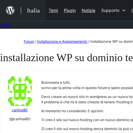
Salta
Italia
Temi
Plugin
Notizie
Supporto
al
contenuto
Forum
Vai
Forum
/
Installazione e Aggiornamento
/
installazione WP su domi
al
installazione WP su dominio 
contenuto
Buonasera a tutti,
scrivo per la prima volta in questo forum e spero possiat
Devo creare un nuovo sito in wordpress su un nuovo hos
Il problema è che mi è stato chiesto di tenere l’hosting e
carlina80
Al momento ho considerato 3 opzioni:
(@carlina80)
1) creo il sito sul nuovo hosting con un nuovo dominio (es
2) creo il sito sul nuovo hosting senza dominio (si può 