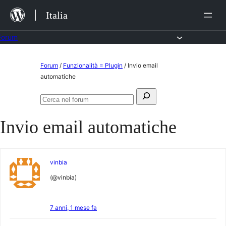
Salta
Italia
al
contenuto
Forum
Vai
Forum
/
Funzionalità = Plugin
/
Invio email
al
automatiche
contenuto
Cerca:
Cerca
nel
Invio email automatiche
forum
vinbia
(@vinbia)
7 anni, 1 mese fa