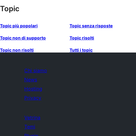
Topic
Topic più popolari
Topic senza risposte
Topic non di supporto
Topic risolti
Topic non risolti
Tutti i topic
Chi siamo
News
Hosting
Privacy
Vetrina
Temi
Plugin