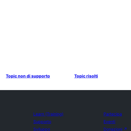
Topic non di supporto
Topic risolti
Learn (Training)
Partecipa
Supporto
Eventi
Sviluppo
Donazioni
↗