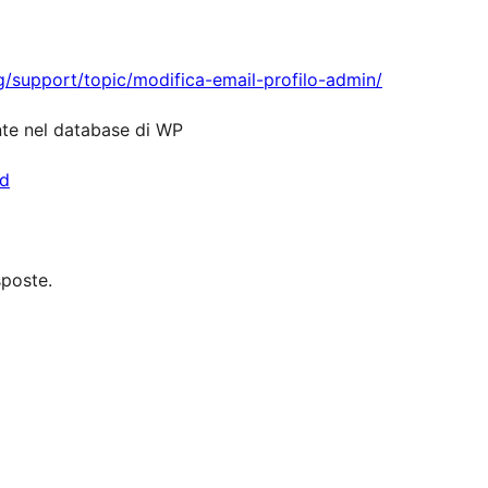
rg/support/topic/modifica-email-profilo-admin/
ente nel database di WP
rd
sposte.