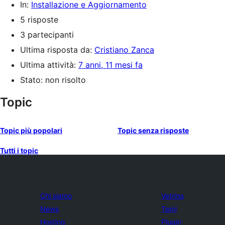
In:
Installazione e Aggiornamento
5 risposte
3 partecipanti
Ultima risposta da:
Cristiano Zanca
Ultima attività:
7 anni, 11 mesi fa
Stato: non risolto
Topic
Topic più popolari
Topic senza risposte
Tutti i topic
Chi siamo
Vetrina
News
Temi
Hosting
Plugin