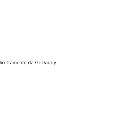
t
i direttamente da GoDaddy