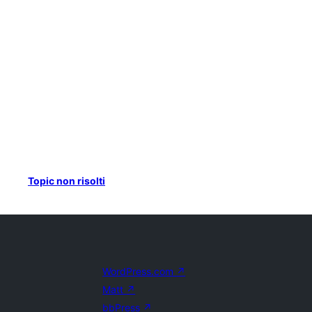
Topic non risolti
WordPress.com
↗
Matt
↗
bbPress
↗