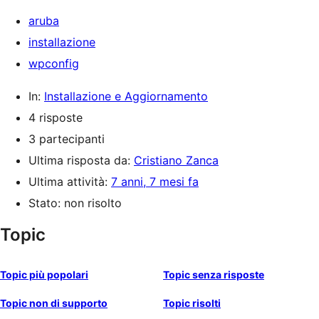
aruba
installazione
wpconfig
In:
Installazione e Aggiornamento
4 risposte
3 partecipanti
Ultima risposta da:
Cristiano Zanca
Ultima attività:
7 anni, 7 mesi fa
Stato: non risolto
Topic
Topic più popolari
Topic senza risposte
Topic non di supporto
Topic risolti