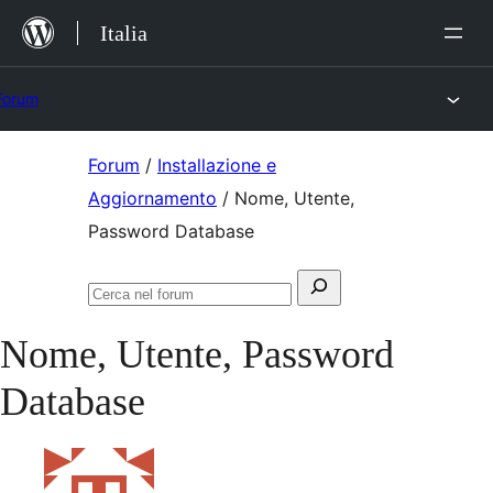
Salta
Italia
al
contenuto
Forum
Vai
Forum
/
Installazione e
al
Aggiornamento
/
Nome, Utente,
contenuto
Password Database
Cerca:
Cerca
nel
Nome, Utente, Password
forum
Database