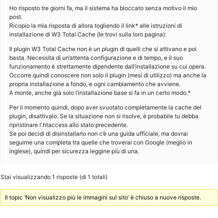
Ho risposto tre giorni fa, ma il sistema ha bloccato senza motivo il mio
post.
Ricopio la mia risposta di allora togliendo il link* alle istruzioni di
installazione di W3 Total Cache (le trovi sulla loro pagina):
Il plugin W3 Total Cache non è un plugin di quelli che si attivano e poi
basta. Necessita di un’attenta configurazione e di tempo, e il suo
funzionamento è strettamente dipendente dall’installazione su cui opera.
Occorre quindi conoscere non solo il plugin (mesi di utilizzo) ma anche la
propria installazione a fondo, e ogni cambiamento che avviene.
A monte, anche già solo l’installazione base si fa in un certo modo.*
Per il momento quindi, dopo aver svuotato completamente la cache del
plugin, disattivalo. Se la situazione non si risolve, è probabile tu debba
ripristinare l’.htaccess allo stato precedente.
Se poi decidi di disinstallarlo non c’è una guida ufficiale, ma dovrai
seguirne una completa tra quelle che troverai con Google (meglio in
inglese), quindi per sicurezza leggine più di una.
Stai visualizzando 1 risposte (di 1 totali)
Il topic ‘Non visualizzo più le immagini sul sito’ è chiuso a nuove risposte.