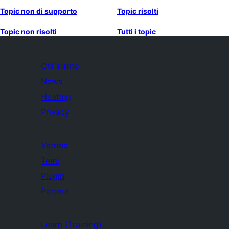
Topic non di supporto
Topic risolti
Topic non risolti
Tutti i topic
Chi siamo
News
Hosting
Privacy
Vetrina
Temi
Plugin
Pattern
Learn (Training)