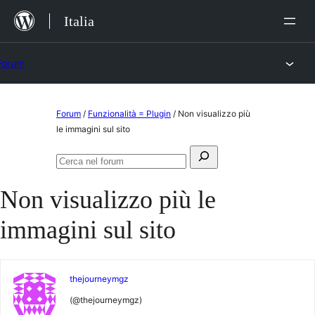
Salta
Italia
al
contenuto
Forum
Vai
Forum
/
Funzionalità = Plugin
/
Non visualizzo più
al
le immagini sul sito
contenuto
Cerca:
Cerca
nel
Non visualizzo più le
forum
immagini sul sito
thejourneymgz
(@thejourneymgz)