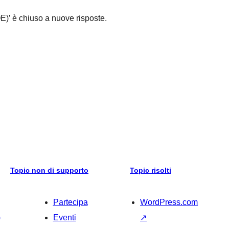
)’ è chiuso a nuove risposte.
Topic non di supporto
Topic risolti
Partecipa
WordPress.com
)
Eventi
↗