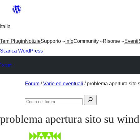
Salta
al
Italia
contenuto
Temi
Plugin
Notizie
Supporto
Info
Community
Risorse
Eventi
Scarica WordPress
Forum
Vai
Forum
/
Varie ed eventuali
/
problema apertura sit
al
Cerca:
contenuto
Cerca
nel
problema apertura sito su wi
forum