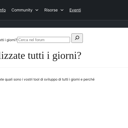
Info
Community
Risorse
Eventi
Cerca:
ti i giorni?
Cerca
nel
zzate tutti i giorni?
forum
ate quali sono i vostri tool di sviluppo di tutti i giorni e perché