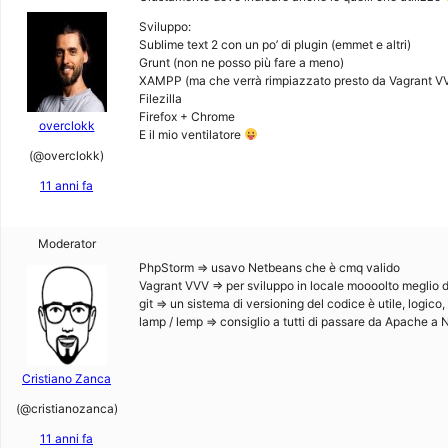
Sviluppo:
Sublime text 2 con un po’ di plugin (emmet e altri)
Grunt (non ne posso più fare a meno)
XAMPP (ma che verrà rimpiazzato presto da Vagrant V
Filezilla
Firefox + Chrome
overclokk
E il mio ventilatore
(@overclokk)
11 anni fa
Moderator
PhpStorm => usavo Netbeans che è cmq valido
Vagrant VVV => per sviluppo in locale moooolto meglio
git => un sistema di versioning del codice è utile, logico
lamp / lemp => consiglio a tutti di passare da Apache a 
Cristiano Zanca
(@cristianozanca)
11 anni fa