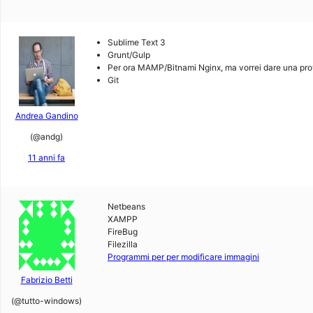
Sublime Text 3
Grunt/Gulp
Per ora MAMP/Bitnami Nginx, ma vorrei dare una pr
Git
Andrea Gandino
(@andg)
11 anni fa
Netbeans
XAMPP
FireBug
Filezilla
Programmi per per modificare immagini
Fabrizio Betti
(@tutto-windows)