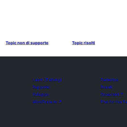
Topic non di supporto
Topic risolti
Learn (Training)
Partecipa
Supporto
Eventi
Sviluppo
Donazioni
↗
WordPress.tv
↗
Five for the F