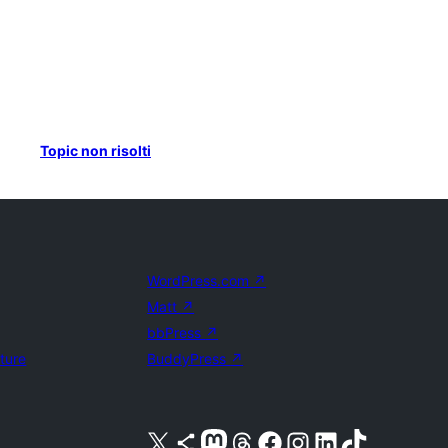
Topic non risolti
WordPress.com
↗
Matt
↗
bbPress
↗
uture
BuddyPress
↗
Visita il nostro account X (ex Twitter)
Visita il nostro account Bluesky
Visita il nostro account Mastodon
Visita il nostro account Threads
Visita la nostra pagina Facebook
Visita il nostro account Instagram
Visita il nostro account LinkedIn
Visita il nostro account TikTok