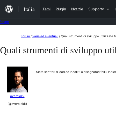
Salta
Italia
Temi
Plugin
Notizie
Supporto
al
contenuto
Forum
Vai
Forum
/
Varie ed eventuali
/
Quali strumenti di sviluppo utilizzate tut
al
Quali strumenti di sviluppo utili
contenuto
Siete scrittori di codice incalliti o disegnatori folli? Indic
overclokk
(@overclokk)