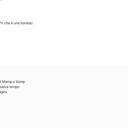
VV che è una bomba)
 di Mamp o Xamp
, salva tempo
Nginx