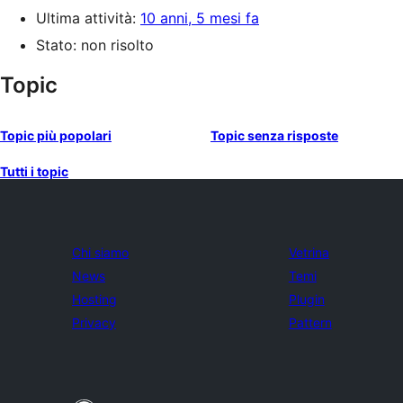
Ultima attività:
10 anni, 5 mesi fa
Stato: non risolto
Topic
Topic più popolari
Topic senza risposte
Tutti i topic
Chi siamo
Vetrina
News
Temi
Hosting
Plugin
Privacy
Pattern