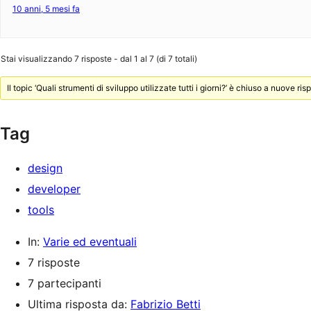
10 anni, 5 mesi fa
Stai visualizzando 7 risposte - dal 1 al 7 (di 7 totali)
Il topic ‘Quali strumenti di sviluppo utilizzate tutti i giorni?’ è chiuso a nuove ris
Tag
design
developer
tools
In:
Varie ed eventuali
7 risposte
7 partecipanti
Ultima risposta da:
Fabrizio Betti