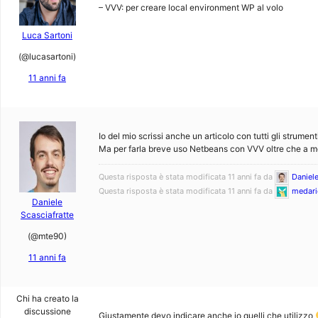
– VVV: per creare local environment WP al volo
Luca Sartoni
(@lucasartoni)
11 anni fa
Io del mio scrissi anche un articolo con tutti gli strument
Ma per farla breve uso Netbeans con VVV oltre che a mo
Questa risposta è stata modificata 11 anni fa da
Daniele
Questa risposta è stata modificata 11 anni fa da
medari
Daniele
Scasciafratte
(@mte90)
11 anni fa
Chi ha creato la
discussione
Giustamente devo indicare anche io quelli che utilizzo