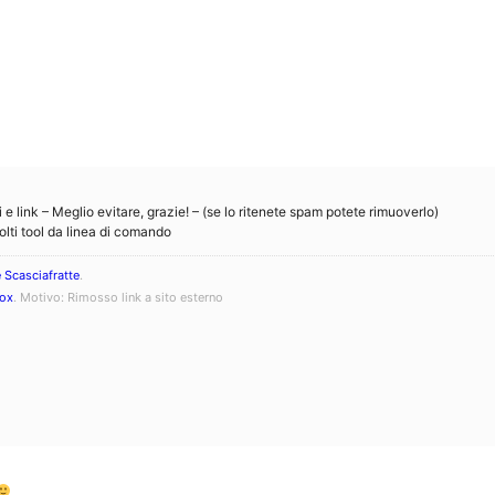
i e link – Meglio evitare, grazie! – (se lo ritenete spam potete rimuoverlo)
lti tool da linea di comando
 Scasciafratte
.
ox
. Motivo: Rimosso link a sito esterno