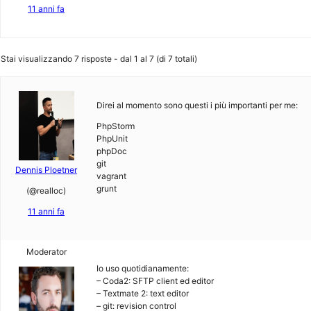
11 anni fa
Stai visualizzando 7 risposte - dal 1 al 7 (di 7 totali)
Direi al momento sono questi i più importanti per me:
PhpStorm
PhpUnit
phpDoc
git
Dennis Ploetner
vagrant
grunt
(@realloc)
11 anni fa
Moderator
Io uso quotidianamente:
– Coda2: SFTP client ed editor
– Textmate 2: text editor
– git: revision control