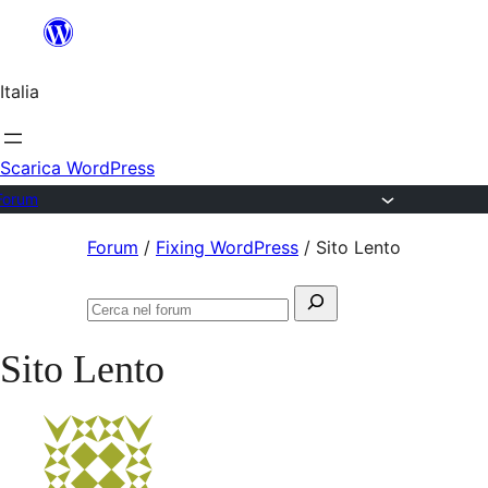
Salta
al
Italia
contenuto
Scarica WordPress
Forum
Vai
Forum
/
Fixing WordPress
/
Sito Lento
al
Cerca:
contenuto
Cerca
nel
Sito Lento
forum