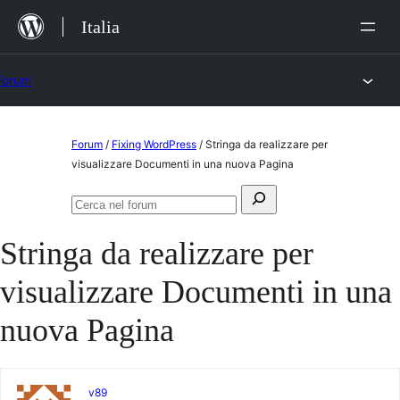
Salta
Italia
al
contenuto
Forum
Vai
Forum
/
Fixing WordPress
/
Stringa da realizzare per
al
visualizzare Documenti in una nuova Pagina
contenuto
Cerca:
Cerca
nel
Stringa da realizzare per
forum
visualizzare Documenti in una
nuova Pagina
v89