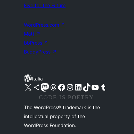
Five for the Future
WordPress.com
↗
Matt
↗
bbPress
↗
BuddyPress
↗
Italia
Visita il nostro account X (ex Twitter)
Visita il nostro account Bluesky
Visita il nostro account Mastodon
Visita il nostro account Threads
Visita la nostra pagina Facebook
Visita il nostro account Instagram
Visita il nostro account LinkedIn
Visita il nostro account TikTok
Visita il nostro canale YouTube
Visita il nostro account Tumblr
CODE IS POETRY.
The WordPress® trademark is the
intellectual property of the
WordPress Foundation.