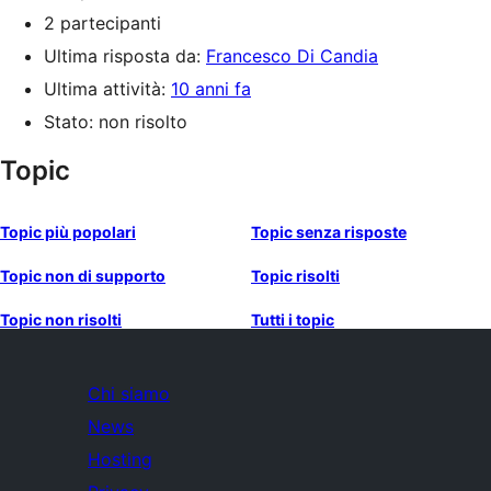
2 partecipanti
Ultima risposta da:
Francesco Di Candia
Ultima attività:
10 anni fa
Stato: non risolto
Topic
Topic più popolari
Topic senza risposte
Topic non di supporto
Topic risolti
Topic non risolti
Tutti i topic
Chi siamo
News
Hosting