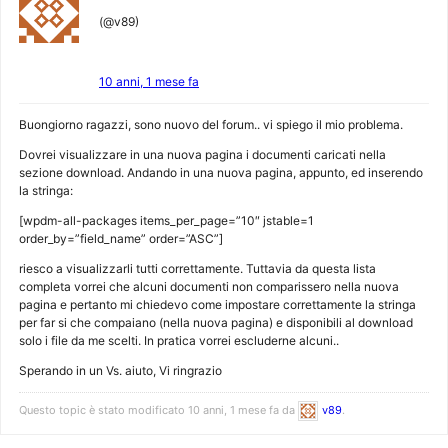
(@v89)
10 anni, 1 mese fa
Buongiorno ragazzi, sono nuovo del forum.. vi spiego il mio problema.
Dovrei visualizzare in una nuova pagina i documenti caricati nella
sezione download. Andando in una nuova pagina, appunto, ed inserendo
la stringa:
[wpdm-all-packages items_per_page=”10″ jstable=1
order_by=”field_name” order=”ASC”]
riesco a visualizzarli tutti correttamente. Tuttavia da questa lista
completa vorrei che alcuni documenti non comparissero nella nuova
pagina e pertanto mi chiedevo come impostare correttamente la stringa
per far si che compaiano (nella nuova pagina) e disponibili al download
solo i file da me scelti. In pratica vorrei escluderne alcuni..
Sperando in un Vs. aiuto, Vi ringrazio
Questo topic è stato modificato 10 anni, 1 mese fa da
v89
.