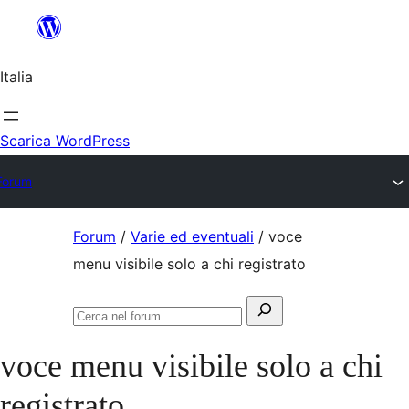
Salta
al
Italia
contenuto
Scarica WordPress
Forum
Vai
Forum
/
Varie ed eventuali
/
voce
al
menu visibile solo a chi registrato
contenuto
Cerca:
Cerca
nel
voce menu visibile solo a chi
forum
registrato