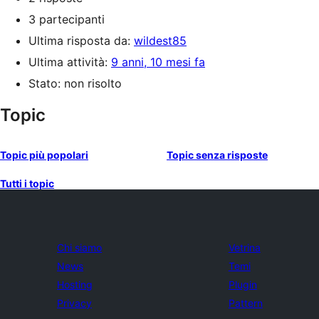
3 partecipanti
Ultima risposta da:
wildest85
Ultima attività:
9 anni, 10 mesi fa
Stato: non risolto
Topic
Topic più popolari
Topic senza risposte
Tutti i topic
Chi siamo
Vetrina
News
Temi
Hosting
Plugin
Privacy
Pattern