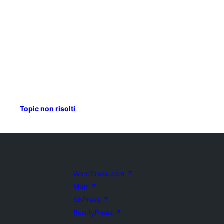
Topic non risolti
WordPress.com
↗
Matt
↗
bbPress
↗
BuddyPress
↗