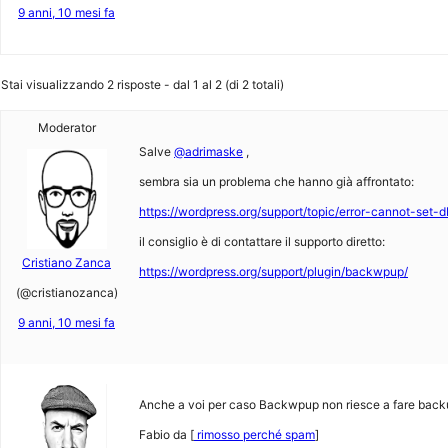
9 anni, 10 mesi fa
Stai visualizzando 2 risposte - dal 1 al 2 (di 2 totali)
Moderator
Salve
@adrimaske
,
sembra sia un problema che hanno già affrontato:
https://wordpress.org/support/topic/error-cannot-set-d
il consiglio è di contattare il supporto diretto:
Cristiano Zanca
https://wordpress.org/support/plugin/backwpup/
(@cristianozanca)
9 anni, 10 mesi fa
Anche a voi per caso Backwpup non riesce a fare backu
Fabio da [
rimosso perché spam
]