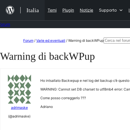
Salta
Italia
Temi
Plugin
Notizie
Supporto
al
contenuto
Forum
Vai
Cerca:
Forum
/
Varie ed eventuali
/
Warning di backWPup
al
Warning di backWPup
contenuto
Ho intsallato Backwpup e nel log del backup c’è questo 
WARNING: Cannot set DB charset to utf8mb4 error: Can’t 
Come posso correggerlo ???
Adriano
adrimaske
(@adrimaske)