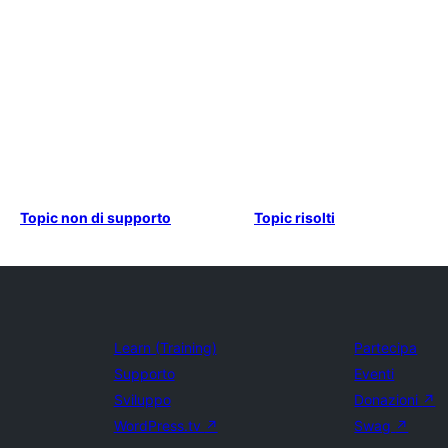
Topic non di supporto
Topic risolti
Learn (Training)
Partecipa
Supporto
Eventi
Sviluppo
Donazioni
↗
WordPress.tv
↗
Swag
↗