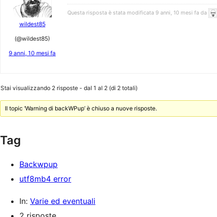
Questa risposta è stata modificata 9 anni, 10 mesi fa da
wildest85
(@wildest85)
9 anni, 10 mesi fa
Stai visualizzando 2 risposte - dal 1 al 2 (di 2 totali)
Il topic ‘Warning di backWPup’ è chiuso a nuove risposte.
Tag
Backwpup
utf8mb4 error
In:
Varie ed eventuali
2 risposte