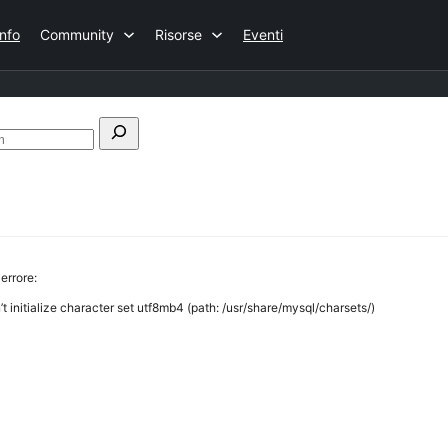
Info
Community
Risorse
Eventi
Cerca
nel
forum
errore:
initialize character set utf8mb4 (path: /usr/share/mysql/charsets/)