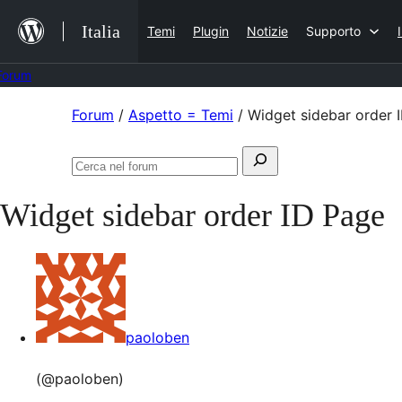
Salta
Italia
Temi
Plugin
Notizie
Supporto
al
contenuto
Forum
Vai
Forum
/
Aspetto = Temi
/
Widget sidebar order 
al
Cerca:
contenuto
Cerca
nel
Widget sidebar order ID Page
forum
paoloben
(@paoloben)