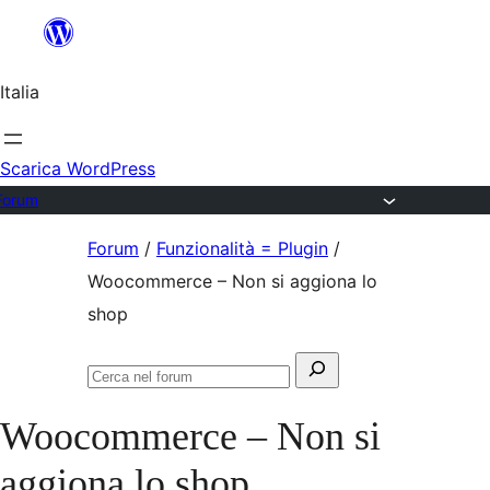
Salta
al
Italia
contenuto
Scarica WordPress
Forum
Vai
Forum
/
Funzionalità = Plugin
/
al
Woocommerce – Non si aggiona lo
contenuto
shop
Cerca:
Cerca
nel
Woocommerce – Non si
forum
aggiona lo shop