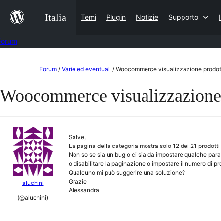
Salta
Italia
Temi
Plugin
Notizie
Supporto
al
contenuto
Forum
Vai
Forum
/
Varie ed eventuali
/
Woocommerce visualizzazione prodotti
al
Woocommerce visualizzazione p
contenuto
Salve,
La pagina della categoria mostra solo 12 dei 21 prodotti 
Non so se sia un bug o ci sia da impostare qualche par
o disabilitare la paginazione o impostare il numero di pr
Qualcuno mi può suggerire una soluzione?
Grazie
aluchini
Alessandra
(@aluchini)