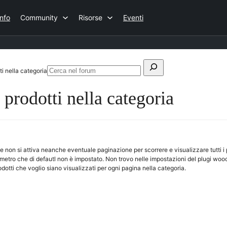
Info
Community
Risorse
Eventi
Cerca:
 nella categoria
Cerca
nel
rodotti nella categoria
forum
e non si attiva neanche eventuale paginazione per scorrere e visualizzare tutti i p
ametro che di defautl non è impostato. Non trovo nelle impostazioni del plugi w
odotti che voglio siano visualizzati per ogni pagina nella categoria.