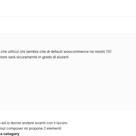
a che utilizzi.(mi sembra che di default woocommerce ne mostri 10)
atore sarà sicuramente in grado di aiutarti
ed io dovrei andare avanti con il lavoro.
visul composer mi propone 2 elementi
 a category