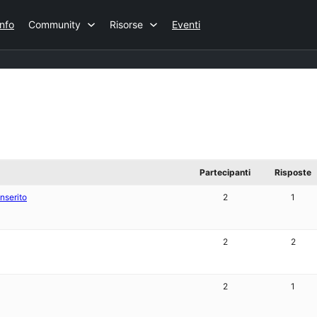
Info
Community
Risorse
Eventi
Partecipanti
Risposte
nserito
2
1
2
2
2
1