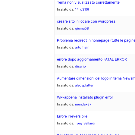
Tema non visualizzato correttamente
Iniziato da:
14nc310t
creare sito in locale con wordpress
Iniziato da:
giuma58
Problema redirect in homepage (tutte le pagine d
Iniziato da:
artofhair
errore dopo aggiornamento FATAL ERROR
Iniziato da:
disario
Aumentare dimensioni del logo in tema News
Iniziato da:
alecsplatter
WP-appena installato plugin error
Iniziato da:
mendax87
Errore irreversibile
Iniziato da:
Tony Bellardi