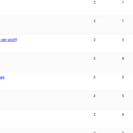
2
1
2
1
el sito!!!)
2
3
3
8
mag
3
3
3
5
2
4