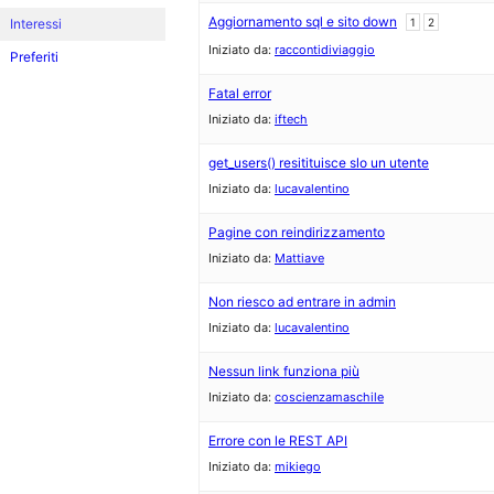
Aggiornamento sql e sito down
Interessi
1
2
Iniziato da:
raccontidiviaggio
Preferiti
Fatal error
Iniziato da:
iftech
get_users() resitituisce slo un utente
Iniziato da:
lucavalentino
Pagine con reindirizzamento
Iniziato da:
Mattiave
Non riesco ad entrare in admin
Iniziato da:
lucavalentino
Nessun link funziona più
Iniziato da:
coscienzamaschile
Errore con le REST API
Iniziato da:
mikiego