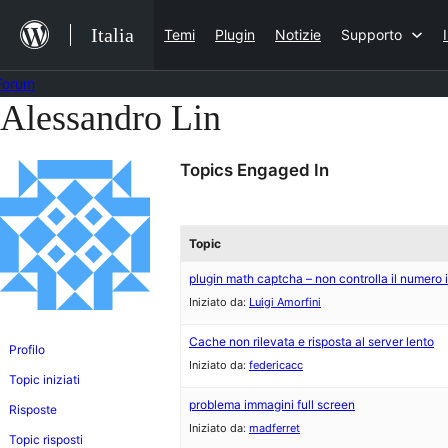
Salta
Italia
Temi
Plugin
Notizie
Supporto
al
contenuto
Forum
Alessandro Lin
Vai
al
Topics Engaged In
contenuto
Topic
plugin math captcha – non controlla il numero i
Iniziato da:
Luigi Amorfini
Cache non rilevata e risposta al server lento
Profilo
Iniziato da:
federicacc
Topic iniziati
problema immagini full screen
Risposte
Iniziato da:
madferret
Topic risposti