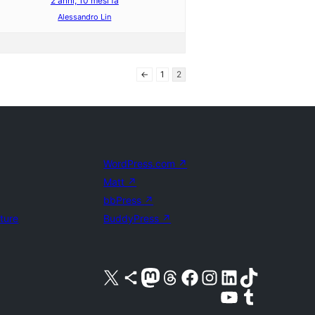
2 anni, 10 mesi fa
Alessandro Lin
←
1
2
WordPress.com
↗
Matt
↗
bbPress
↗
uture
BuddyPress
↗
Visita il nostro account X (ex Twitter)
Visita il nostro account Bluesky
Visita il nostro account Mastodon
Visita il nostro account Threads
Visita la nostra pagina Facebook
Visita il nostro account Instagram
Visita il nostro account LinkedIn
Visita il nostro account TikTok
Visita il nostro canale YouTube
Visita il nostro account Tumblr