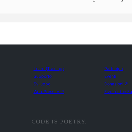
2
3
Learn (Training)
Partecipa
Supporto
Eventi
Sviluppo
Donazioni
↗
WordPress.tv
↗
Five for the F
CODE IS POETRY.