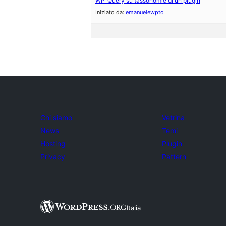
WP_Query su tassonomie di un plugin
Iniziato da:
emanuelewpto
Chi siamo
Vetrina
News
Temi
Hosting
Plugin
Privacy
Pattern
Italia