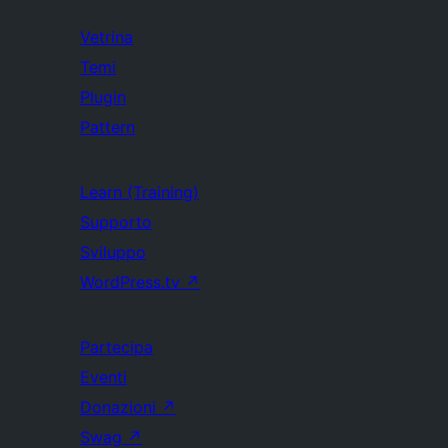
Vetrina
Temi
Plugin
Pattern
Learn (Training)
Supporto
Sviluppo
WordPress.tv
↗
Partecipa
Eventi
Donazioni
↗
Swag
↗