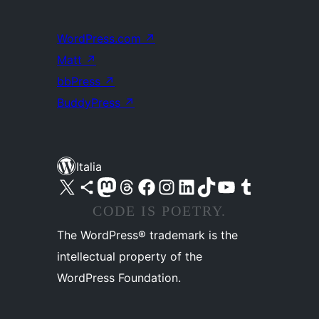
WordPress.com
↗
Matt
↗
bbPress
↗
BuddyPress
↗
Italia
Visita il nostro account X (ex Twitter)
Visita il nostro account Bluesky
Visita il nostro account Mastodon
Visita il nostro account Threads
Visita la nostra pagina Facebook
Visita il nostro account Instagram
Visita il nostro account LinkedIn
Visita il nostro account TikTok
Visita il nostro canale YouTube
Visita il nostro account Tumblr
CODE IS POETRY.
The WordPress® trademark is the
intellectual property of the
WordPress Foundation.