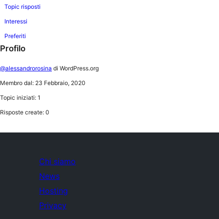
Topic risposti
Interessi
Preferiti
Profilo
@alessandrorosina
di WordPress.org
Membro dal: 23 Febbraio, 2020
Topic iniziati: 1
Risposte create: 0
Chi siamo
News
Hosting
Privacy