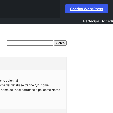
Scarica WordPress
Partecipa
Accedi
ome colonna!
nome del database tranne “_1”, come
me nome dell’host database e poi come Nome