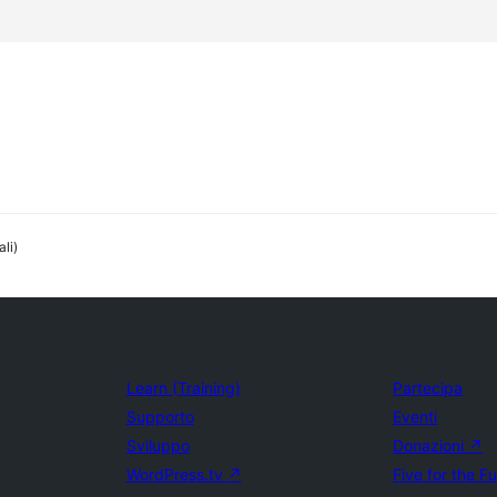
ali)
Learn (Training)
Partecipa
Supporto
Eventi
Sviluppo
Donazioni
↗
WordPress.tv
↗
Five for the F