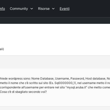
Info
Community
Risorse
Eventi
ali)
 chiede wordpress sono: Nome Database, Username, Password, Host database, N
etto il nome che c’è scritto sul sito (Es. Sql0000000_1), nel username metto il 
corrispondente all’username per entrare nel sito “mysql.aruba.it” che metto co
Cosa c’è di sbagliato secondo voi?