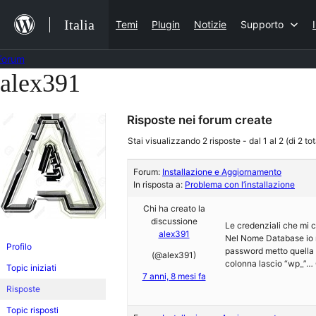
Salta
Italia
Temi
Plugin
Notizie
Supporto
al
contenuto
Forum
alex391
Vai
al
Risposte nei forum create
contenuto
Stai visualizzando 2 risposte - dal 1 al 2 (di 2 tot
Forum:
Installazione e Aggiornamento
In risposta a:
Problema con l’installazione
Chi ha creato la
discussione
Le credenziali che mi
alex391
Nel Nome Database io m
Profilo
password metto quella 
(@alex391)
colonna lascio “wp_”… 
Topic iniziati
7 anni, 8 mesi fa
Risposte
Topic risposti