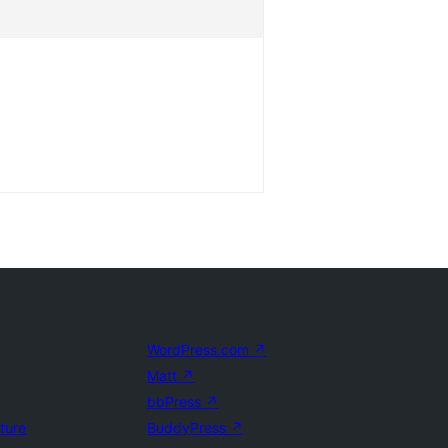
WordPress.com
↗
Matt
↗
bbPress
↗
uture
BuddyPress
↗