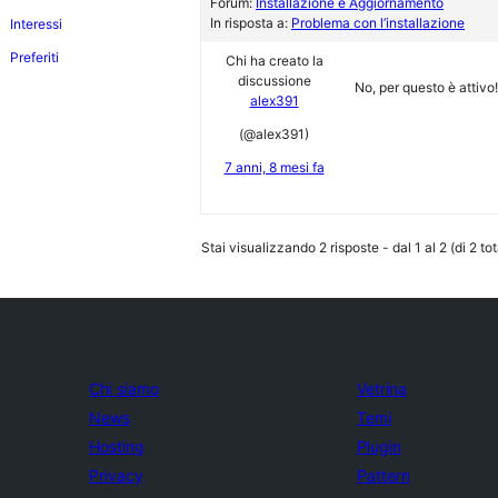
Forum:
Installazione e Aggiornamento
In risposta a:
Problema con l’installazione
Interessi
Preferiti
Chi ha creato la
discussione
No, per questo è attivo!
alex391
(@alex391)
7 anni, 8 mesi fa
Stai visualizzando 2 risposte - dal 1 al 2 (di 2 tot
Chi siamo
Vetrina
News
Temi
Hosting
Plugin
Privacy
Pattern