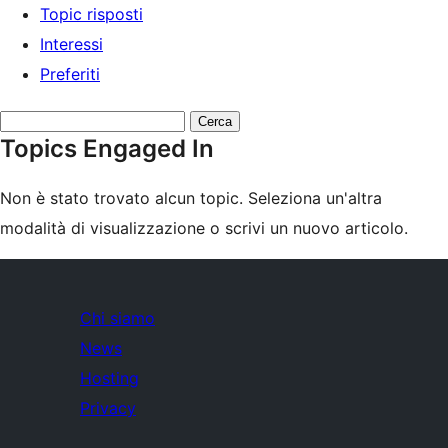
Topic risposti
Interessi
Preferiti
Cerca
Topics Engaged In
topic:
Non è stato trovato alcun topic. Seleziona un'altra
modalità di visualizzazione o scrivi un nuovo articolo.
Chi siamo
News
Hosting
Privacy