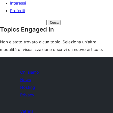
Interessi
Preferiti
Cerca
Topics Engaged In
topic:
Non è stato trovato alcun topic. Seleziona un'altra
modalità di visualizzazione o scrivi un nuovo articolo.
Chi siamo
News
Hosting
Privacy
Vetrina