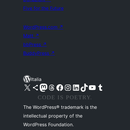
Five for the Future
WordPress.com
↗
Matt
↗
bbPress
↗
BuddyPress
↗
Italia
Visita il nostro account X (ex Twitter)
Visita il nostro account Bluesky
Visita il nostro account Mastodon
Visita il nostro account Threads
Visita la nostra pagina Facebook
Visita il nostro account Instagram
Visita il nostro account LinkedIn
Visita il nostro account TikTok
Visita il nostro canale YouTube
Visita il nostro account Tumblr
CODE IS POETRY.
The WordPress® trademark is the
intellectual property of the
WordPress Foundation.