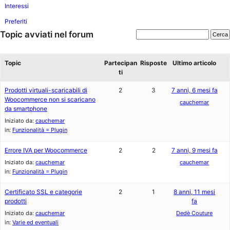
Interessi
Preferiti
Topic avviati nel forum
Topic
Partecipan
Risposte
Ultimo articolo
ti
Prodotti virtuali-scaricabili di
2
3
7 anni, 6 mesi fa
Woocommerce non si scaricano
cauchemar
da smartphone
Iniziato da:
cauchemar
in:
Funzionalità = Plugin
Errore IVA per Woocommerce
2
2
7 anni, 9 mesi fa
Iniziato da:
cauchemar
cauchemar
in:
Funzionalità = Plugin
Certificato SSL e categorie
2
1
8 anni, 11 mesi
prodotti
fa
Iniziato da:
cauchemar
Dedè Couture
in:
Varie ed eventuali