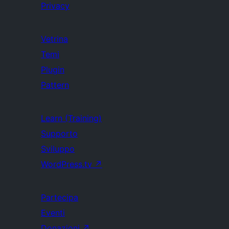
Privacy
Vetrina
Temi
Plugin
Pattern
Learn (Training)
Supporto
Sviluppo
WordPress.tv
↗
Partecipa
Eventi
Donazioni
↗