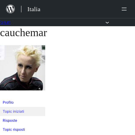
Salta
Italia
al
contenuto
Forum
cauchemar
Vai
al
contenuto
Profilo
Topic iniziati
Risposte
Topic risposti