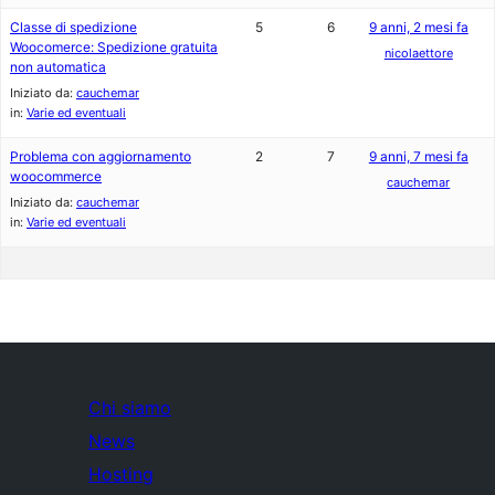
Classe di spedizione
5
6
9 anni, 2 mesi fa
Woocomerce: Spedizione gratuita
nicolaettore
non automatica
Iniziato da:
cauchemar
in:
Varie ed eventuali
Problema con aggiornamento
2
7
9 anni, 7 mesi fa
woocommerce
cauchemar
Iniziato da:
cauchemar
in:
Varie ed eventuali
Chi siamo
News
Hosting