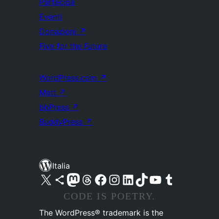
Partecipa
Eventi
Donazioni
↗
Five for the Future
WordPress.com
↗
Matt
↗
bbPress
↗
BuddyPress
↗
Italia
Visita il nostro account X (ex Twitter)
Visita il nostro account Bluesky
Visita il nostro account Mastodon
Visita il nostro account Threads
Visita la nostra pagina Facebook
Visita il nostro account Instagram
Visita il nostro account LinkedIn
Visita il nostro account TikTok
Visita il nostro canale YouTube
Visita il nostro account Tumblr
CODE IS POETRY.
The WordPress® trademark is the