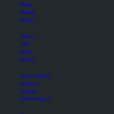
News
Hosting
Privacy
Vetrina
Temi
Plugin
Pattern
Learn (Training)
Supporto
Sviluppo
WordPress.tv
↗