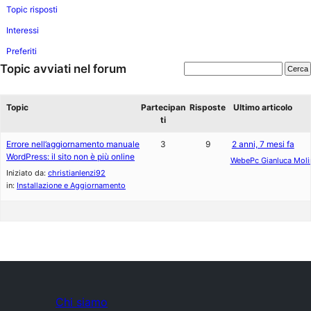
Topic risposti
Interessi
Preferiti
Topic avviati nel forum
Topic
Partecipan
Risposte
Ultimo articolo
ti
Errore nell’aggiornamento manuale
3
9
2 anni, 7 mesi fa
WordPress: il sito non è più online
WebePc Gianluca Moli
Iniziato da:
christianlenzi92
in:
Installazione e Aggiornamento
Chi siamo