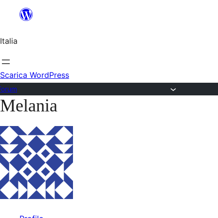
Salta
al
Italia
contenuto
Scarica WordPress
Forum
Melania
Vai
al
contenuto