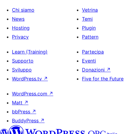
Chi siamo
Vetrina
News
Temi
Hosting
Plugin
Privacy
Pattern
Learn (Training)
Partecipa
Supporto
Eventi
Sviluppo
Donazioni
↗
WordPress.tv
↗
Five for the Future
WordPress.com
↗
Matt
↗
bbPress
↗
BuddyPress
↗