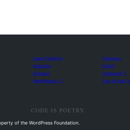
Learn (Training)
Partecipa
Supporto
Eventi
Sviluppo
Donazioni
↗
WordPress.tv
↗
Five for the F
CODE IS POETRY.
operty of the WordPress Foundation.