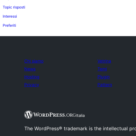
Topic risposti
Interessi
Preferiti
Chi siamo
Vetrina
News
Temi
Hosting
Plugin
Privacy
Pattern
Italia
The WordPress® trademark is the intellectual pr