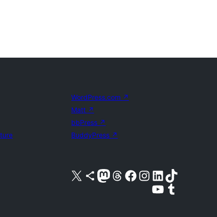
WordPress.com
↗
Matt
↗
bbPress
↗
uture
BuddyPress
↗
Visita il nostro account X (ex Twitter)
Visita il nostro account Bluesky
Visita il nostro account Mastodon
Visita il nostro account Threads
Visita la nostra pagina Facebook
Visita il nostro account Instagram
Visita il nostro account LinkedIn
Visita il nostro account TikTok
Visita il nostro canale YouTube
Visita il nostro account Tumblr