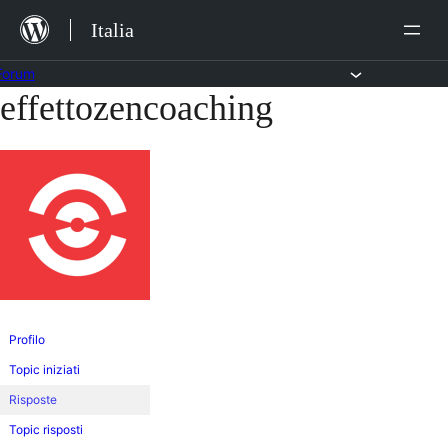
Salta
Italia
al
contenuto
Forum
effettozencoaching
Vai
al
contenuto
Profilo
Topic iniziati
Risposte
Topic risposti