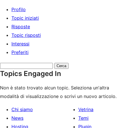
Profilo
Topic iniziati
Risposte
Topic risposti
Interessi
Preferiti
Cerca
Topics Engaged In
topic:
Non è stato trovato alcun topic. Seleziona un'altra
modalità di visualizzazione o scrivi un nuovo articolo.
Chi siamo
Vetrina
News
Temi
Hosting
Plugin