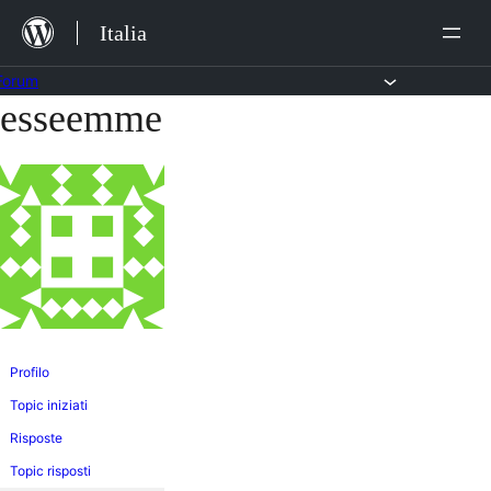
Salta
Italia
al
contenuto
Forum
esseemme
Vai
al
contenuto
Profilo
Topic iniziati
Risposte
Topic risposti