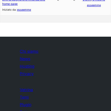
home page
esseemme
Iniziato da:
esseemme
Chi siamo
News
Hosting
Privacy
Vetrina
Temi
Plugin