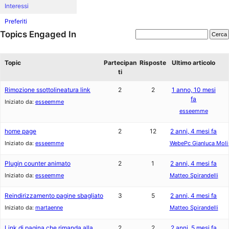
Interessi
Preferiti
Topics Engaged In
Topic
Partecipan
Risposte
Ultimo articolo
ti
Rimozione ssottolineatura link
2
2
1 anno, 10 mesi
fa
Iniziato da:
esseemme
esseemme
home page
2
12
2 anni, 4 mesi fa
Iniziato da:
esseemme
WebePc Gianluca Moli
Plugin counter animato
2
1
2 anni, 4 mesi fa
Iniziato da:
esseemme
Matteo Spirandelli
Reindirizzamento pagine sbagliato
3
5
2 anni, 4 mesi fa
Iniziato da:
martaenne
Matteo Spirandelli
Link di pagina che rimanda alla
2
2
2 anni, 5 mesi fa