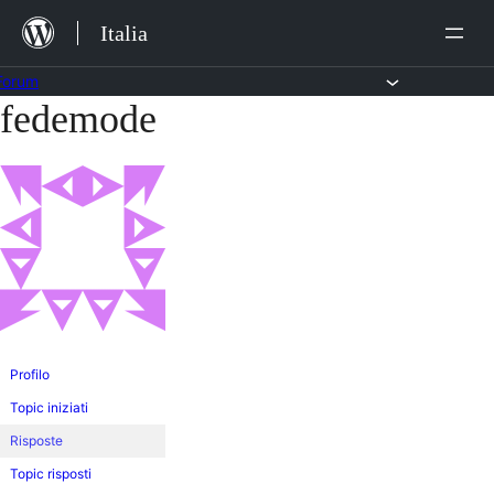
Salta
Italia
al
contenuto
Forum
fedemode
Vai
al
contenuto
Profilo
Topic iniziati
Risposte
Topic risposti