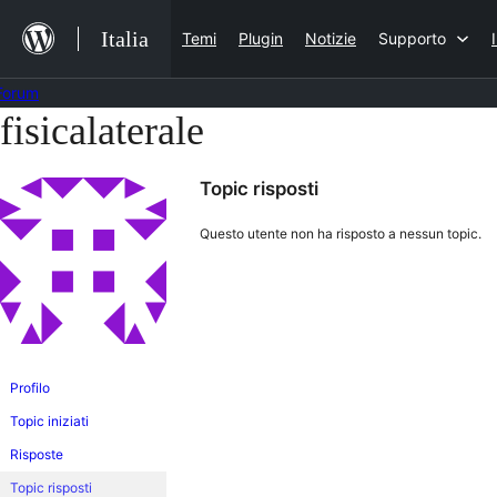
Salta
Italia
Temi
Plugin
Notizie
Supporto
al
contenuto
Forum
fisicalaterale
Vai
al
Topic risposti
contenuto
Questo utente non ha risposto a nessun topic.
Profilo
Topic iniziati
Risposte
Topic risposti