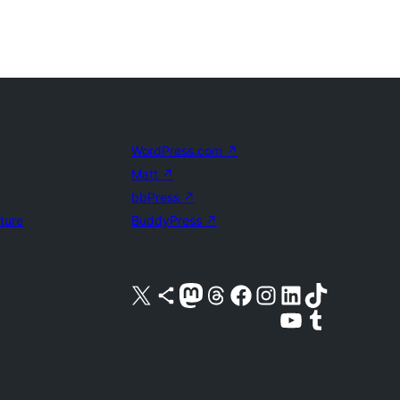
WordPress.com
↗
Matt
↗
bbPress
↗
uture
BuddyPress
↗
Visita il nostro account X (ex Twitter)
Visita il nostro account Bluesky
Visita il nostro account Mastodon
Visita il nostro account Threads
Visita la nostra pagina Facebook
Visita il nostro account Instagram
Visita il nostro account LinkedIn
Visita il nostro account TikTok
Visita il nostro canale YouTube
Visita il nostro account Tumblr