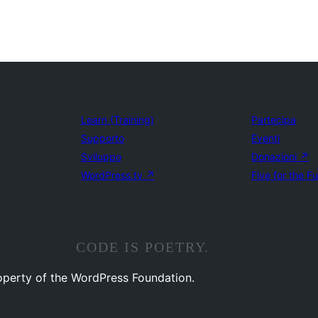
Learn (Training)
Partecipa
Supporto
Eventi
Sviluppo
Donazioni
↗
WordPress.tv
↗
Five for the F
CODE IS POETRY.
operty of the WordPress Foundation.