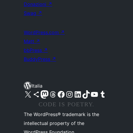
Donazioni
↗
Swag
↗
WordPress.com
↗
Matt
↗
bbPress
↗
BuddyPress
↗
Italia
Visita il nostro account X (ex Twitter)
Visita il nostro account Bluesky
Visita il nostro account Mastodon
Visita il nostro account Threads
Visita la nostra pagina Facebook
Visita il nostro account Instagram
Visita il nostro account LinkedIn
Visita il nostro account TikTok
Visita il nostro canale YouTube
Visita il nostro account Tumblr
CODE IS POETRY.
The WordPress® trademark is the
intellectual property of the
WordPress Foundation.