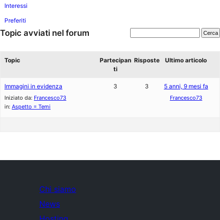
Interessi
Preferiti
Topic avviati nel forum
Topic
Partecipan
Risposte
Ultimo articolo
ti
Immagini in evidenza
3
3
5 anni, 9 mesi fa
Iniziato da:
Francesco73
Francesco73
in:
Aspetto = Temi
Chi siamo
News
Hosting