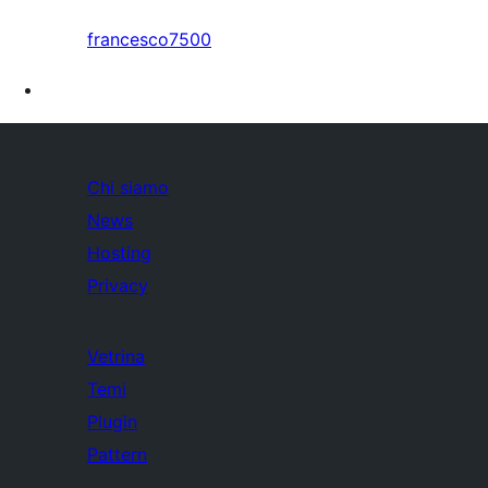
francesco7500
Chi siamo
News
Hosting
Privacy
Vetrina
Temi
Plugin
Pattern