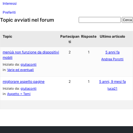
Interessi
Preferiti
Topic avviati nel forum
Topic
Partecipan
Risposte
Ultimo articolo
ti
menùà non funzione da dispositivi
2
1
5 anni fa
mobili
Andrea Porotti
Iniziato da:
giuliaconti
in:
Varie ed eventuali
migliorare aspetto pagine
2
1
5 anni, 9 mesi fa
Iniziato da:
giuliaconti
luca21
in:
Aspetto = Temi