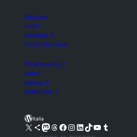
Partecipa
Eventi
Donazioni
↗
Five for the Future
WordPress.com
↗
Matt
↗
bbPress
↗
BuddyPress
↗
Italia
Visita il nostro account X (ex Twitter)
Visita il nostro account Bluesky
Visita il nostro account Mastodon
Visita il nostro account Threads
Visita la nostra pagina Facebook
Visita il nostro account Instagram
Visita il nostro account LinkedIn
Visita il nostro account TikTok
Visita il nostro canale YouTube
Visita il nostro account Tumblr