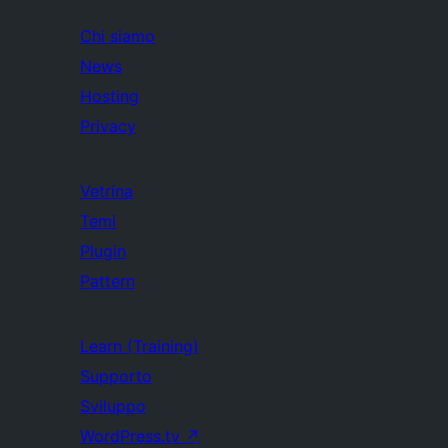
Chi siamo
News
Hosting
Privacy
Vetrina
Temi
Plugin
Pattern
Learn (Training)
Supporto
Sviluppo
WordPress.tv
↗