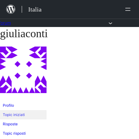
Salta
Italia
al
contenuto
Forum
giuliaconti
Vai
al
contenuto
Profilo
Topic iniziati
Risposte
Topic risposti