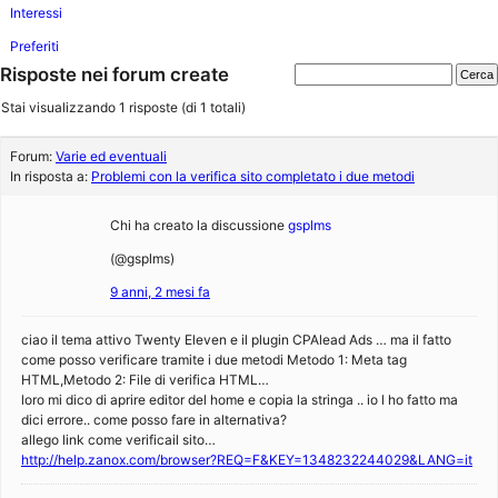
Interessi
Preferiti
Risposte nei forum create
Stai visualizzando 1 risposte (di 1 totali)
Forum:
Varie ed eventuali
In risposta a:
Problemi con la verifica sito completato i due metodi
Chi ha creato la discussione
gsplms
(@gsplms)
9 anni, 2 mesi fa
ciao il tema attivo Twenty Eleven e il plugin CPAlead Ads … ma il fatto
come posso verificare tramite i due metodi Metodo 1: Meta tag
HTML,Metodo 2: File di verifica HTML…
loro mi dico di aprire editor del home e copia la stringa .. io l ho fatto ma
dici errore.. come posso fare in alternativa?
allego link come verificail sito…
http://help.zanox.com/browser?REQ=F&KEY=1348232244029&LANG=it