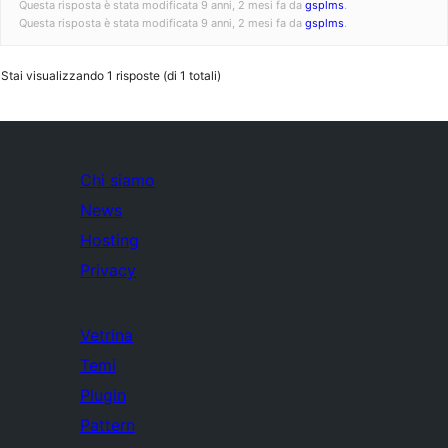
Questa risposta è stata modificata 9 anni, 2 mesi fa da
gsplms
.
Questa risposta è stata modificata 9 anni, 2 mesi fa da
gsplms
.
Stai visualizzando 1 risposte (di 1 totali)
Chi siamo
News
Hosting
Privacy
Vetrina
Temi
Plugin
Pattern