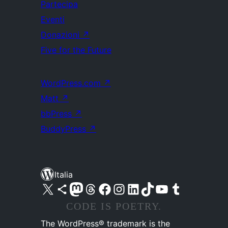
Partecipa
Eventi
Donazioni
↗
Five for the Future
WordPress.com
↗
Matt
↗
bbPress
↗
BuddyPress
↗
Italia
Visita il nostro account X (ex Twitter)
Visita il nostro account Bluesky
Visita il nostro account Mastodon
Visita il nostro account Threads
Visita la nostra pagina Facebook
Visita il nostro account Instagram
Visita il nostro account LinkedIn
Visita il nostro account TikTok
Visita il nostro canale YouTube
Visita il nostro account Tumblr
CODE IS POETRY.
The WordPress® trademark is the