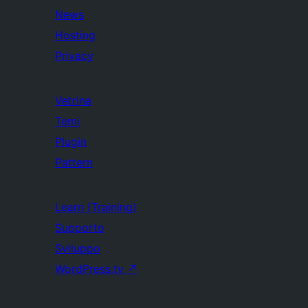
News
Hosting
Privacy
Vetrina
Temi
Plugin
Pattern
Learn (Training)
Supporto
Sviluppo
WordPress.tv
↗