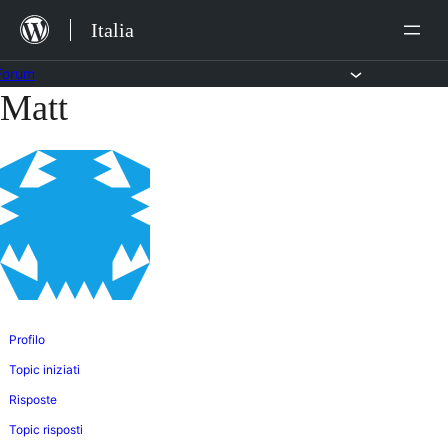
Salta
Italia
al
contenuto
Forum
Matt
Vai
al
contenuto
Profilo
Topic iniziati
Risposte
Topic risposti