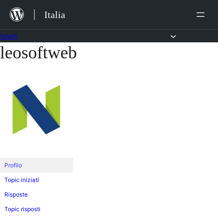
Salta
Italia
al
contenuto
Forum
leosoftweb
Vai
al
contenuto
Profilo
Topic iniziati
Risposte
Topic risposti