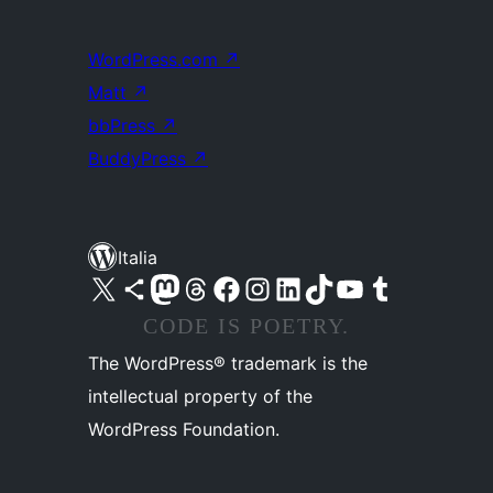
WordPress.com
↗
Matt
↗
bbPress
↗
BuddyPress
↗
Italia
Visita il nostro account X (ex Twitter)
Visita il nostro account Bluesky
Visita il nostro account Mastodon
Visita il nostro account Threads
Visita la nostra pagina Facebook
Visita il nostro account Instagram
Visita il nostro account LinkedIn
Visita il nostro account TikTok
Visita il nostro canale YouTube
Visita il nostro account Tumblr
CODE IS POETRY.
The WordPress® trademark is the
intellectual property of the
WordPress Foundation.