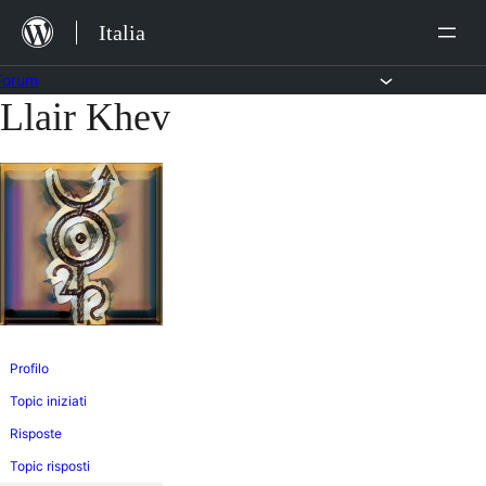
Salta
Italia
al
contenuto
Forum
Llair Khev
Vai
al
contenuto
Profilo
Topic iniziati
Risposte
Topic risposti