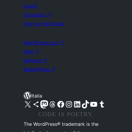
Eventi
Donazioni
↗
Five for the Future
WordPress.com
↗
Matt
↗
bbPress
↗
BuddyPress
↗
Italia
Visita il nostro account X (ex Twitter)
Visita il nostro account Bluesky
Visita il nostro account Mastodon
Visita il nostro account Threads
Visita la nostra pagina Facebook
Visita il nostro account Instagram
Visita il nostro account LinkedIn
Visita il nostro account TikTok
Visita il nostro canale YouTube
Visita il nostro account Tumblr
CODE IS POETRY.
The WordPress® trademark is the