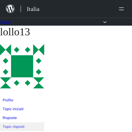
Salta
Italia
al
contenuto
Forum
lollo13
Vai
al
contenuto
Profilo
Topic iniziati
Risposte
Topic risposti