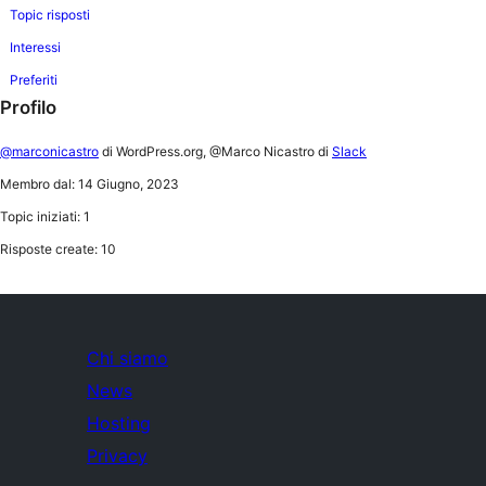
Topic risposti
Interessi
Preferiti
Profilo
@marconicastro
di WordPress.org, @Marco Nicastro di
Slack
Membro dal: 14 Giugno, 2023
Topic iniziati: 1
Risposte create: 10
Chi siamo
News
Hosting
Privacy