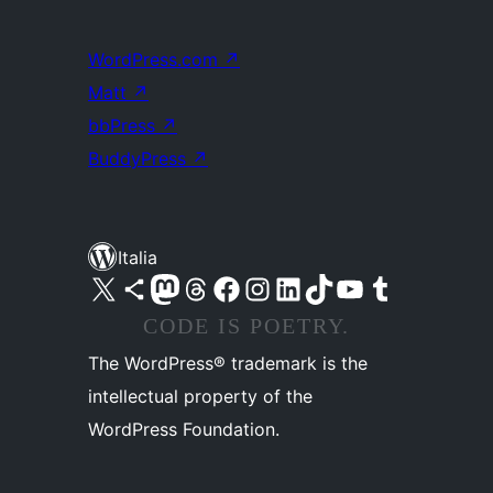
WordPress.com
↗
Matt
↗
bbPress
↗
BuddyPress
↗
Italia
Visita il nostro account X (ex Twitter)
Visita il nostro account Bluesky
Visita il nostro account Mastodon
Visita il nostro account Threads
Visita la nostra pagina Facebook
Visita il nostro account Instagram
Visita il nostro account LinkedIn
Visita il nostro account TikTok
Visita il nostro canale YouTube
Visita il nostro account Tumblr
CODE IS POETRY.
The WordPress® trademark is the
intellectual property of the
WordPress Foundation.