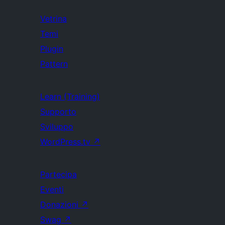
Vetrina
Temi
Plugin
Pattern
Learn (Training)
Supporto
Sviluppo
WordPress.tv
↗
Partecipa
Eventi
Donazioni
↗
Swag
↗