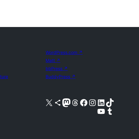
WordPress.com
↗
Matt
↗
bbPress
↗
uture
BuddyPress
↗
Visita il nostro account X (ex Twitter)
Visita il nostro account Bluesky
Visita il nostro account Mastodon
Visita il nostro account Threads
Visita la nostra pagina Facebook
Visita il nostro account Instagram
Visita il nostro account LinkedIn
Visita il nostro account TikTok
Visita il nostro canale YouTube
Visita il nostro account Tumblr