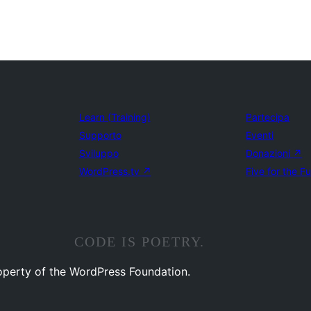
Learn (Training)
Partecipa
Supporto
Eventi
Sviluppo
Donazioni
↗
WordPress.tv
↗
Five for the F
CODE IS POETRY.
operty of the WordPress Foundation.