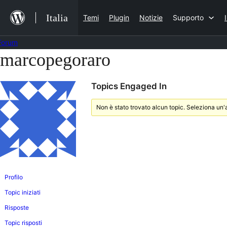
Salta
Italia
Temi
Plugin
Notizie
Supporto
al
contenuto
Forum
marcopegoraro
Vai
al
Topics Engaged In
contenuto
Non è stato trovato alcun topic. Seleziona un'a
Profilo
Topic iniziati
Risposte
Topic risposti